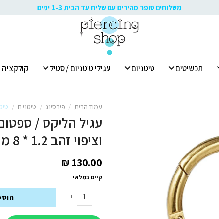
משלוחים סופר מהירים עם שליח עד הבית 1-3 ימים
תכשיטים
טיטניום
עגילי טיטניום / סטיל
קולקציה א
עמוד הבית
/
פירסינג
/
טיטניום
/
טיטנ
עגיל הליקס / ספטום 
וציפוי זהב 1.2 * 8 מ"מ פרפר עם קריסטלים לבנים
₪
130.00
קיים במלאי
כמות של עגיל הליקס / ספטום / רוק / דיית' קליקר מטיטנ
הוספ