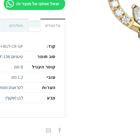
שאל אותנו על מוצר זה
על הפריט
משלוחים
קוד:
H-BUT-CR-GP
סוג חומר
טיטניום ASTMF-136 ציפוי זהב PVD אייכותי
קוטר העגיל
8 ממ
עובי
1.2 ממ
הערות
לטראגוס מומלץ 6 מ"מ, להליקס וספטום 8 מ"מ, לקונץ' 
צבע
לבן (שקוף)