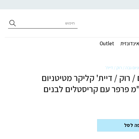
חיפוש
עבור:
ינדונזית
Outlet
יום גבה / רוק / דיית'
/ רוק / דיית' קליקר מטיטניום
יום וציפוי זהב 1.2 * 8 מ"מ פרפר עם קריסטלים לבנים
ה לסל