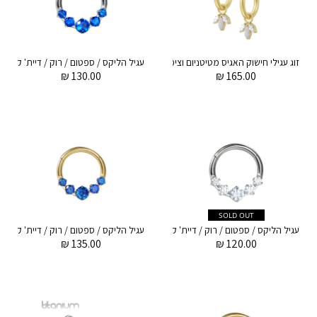
זוג עגילי חישוק האגיס מטיטניום וציפוי זהב 8 מ"מ לוטוס עם מרקיזים לבנים ואופל לבן
₪
130.00
₪
165.00
SOLD OUT
עגיל הליקס / ספטום / רוק / דיית' קליקר מטיטניום 1.2 * 8 מ"מ חמישה קריסטלים עגולים לבנים
₪
135.00
₪
120.00