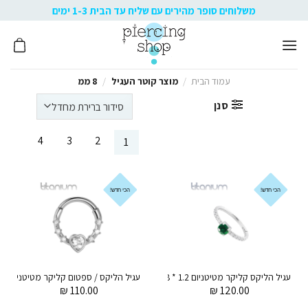
Ski
משלוחים סופר מהירים עם שליח עד הבית 1-3 ימים
t
conten
עמוד הבית
/
מוצר קוטר העגיל
/
8 ממ
סנן
4
3
2
1
הכי חדש!
הכי חדש!
עגיל הליקס קליקר מטיטניום 1.2 * 8 מ"מ רקיסטלים לבנים ועיגול ירוק
עג
₪
110.00
₪
120.00