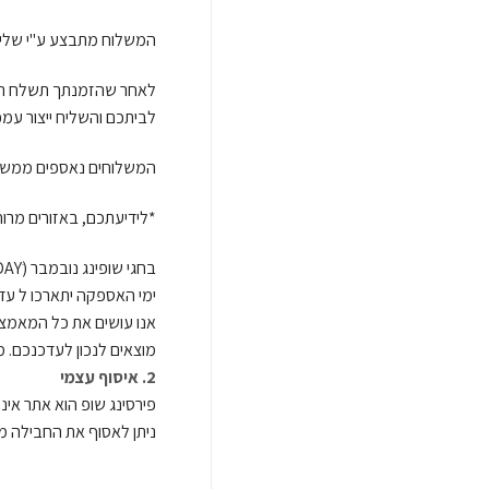
המשלוח מתבצע ע"י שליח של חברת שילוח חי
לביתכם והשליח ייצור עמכ
המשלוחים נאספים ממשרדנו בכל יום בשעה 12:00 ע"י חברת המשלוחים
*לידיעתכם, באזורים מרו
בחגי שופינג נובמבר (SHOPPING IL/ BLACK FRIDAYׂ) אנו צופים שייתכנו עיכובי אספקה.
ימי האספקה יתארכו ל עד
אנו עושים את כל המאמצי
מוצאים לנכון לעדכנכם. 
2. איסוף עצמי
פירסינג שופ הוא אתר אינ
ניתן לאסוף את החבילה מעתלית בתאום טלפוני 