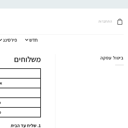
Ski
t
conten
התחברות
חדש
פירסינג
משלוחים
ביטול עסקה
אי
מ
מ
1. שליח עד הבית