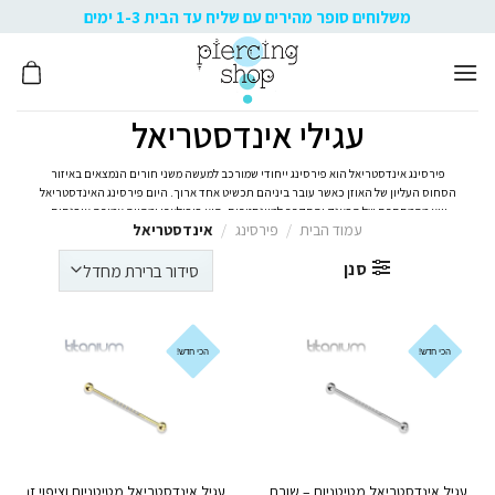
Ski
משלוחים סופר מהירים עם שליח עד הבית 1-3 ימים
t
conten
עגילי אינדסטריאל
פירסינג אינדסטריאל הוא פירסינג ייחודי שמורכב למעשה משני חורים הנמצאים באיזור
הסחוס העליון של האוזן כאשר עובר ביניהם תכשיט אחד ארוך. היום פירסינג האינדסטריאל
יצא מהמחתרת של הפאנק והתקרב למיינסטרים. הוא פופולארי ומהווה אמירה אופנתית,
עמוד הבית
/
פירסינג
/
אינדסטריאל
ייחודית וקצת אחרת!
סנן
הכי חדש!
הכי חדש!
עגיל אינדסטריאל מטיטניום – שורת קריסטלים לבנים