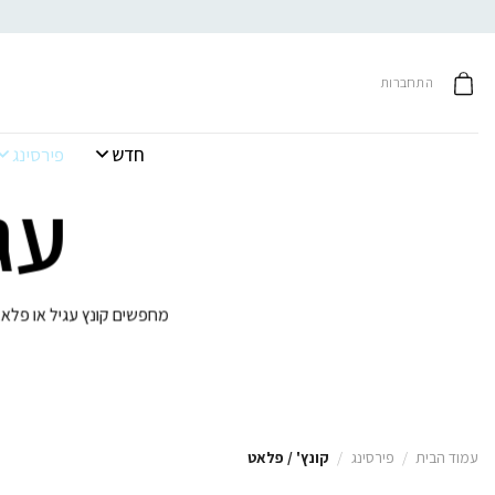
Ski
t
conten
התחברות
חדש
פירסינג
עג
מחפשים קונץ עגיל או פלאט 
עמוד הבית
/
פירסינג
/
קונץ' / פלאט