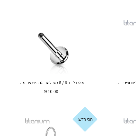
שרשרת חיבור לפירסינג מטיטניום וציפוי זהב – כוכב הצפון וקריסטל לבן
מוט בלבד 6 / 8 ממ להברגה פנימית מטיטניום – מתאים לעגילי הטיטניום בלבד
₪
10.00
הכי חדש!