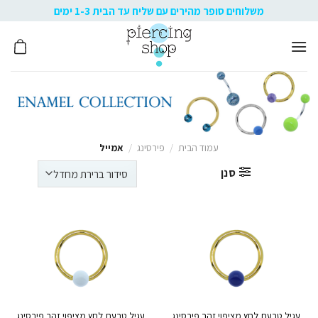
Ski
משלוחים סופר מהירים עם שליח עד הבית 1-3 ימים
t
conten
עמוד הבית
/
פירסינג
/
אמייל
סנן
עגיל טבעת לחץ מציפוי זהב פירסינג הליקס / טראגוס – אמייל כחול כהה
עגיל טבעת 