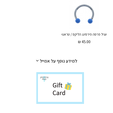
עגיל פרסה פירסינג הליקס / טראגוס – אמייל תכלת
₪
45.00
למידע נוסף על אמייל