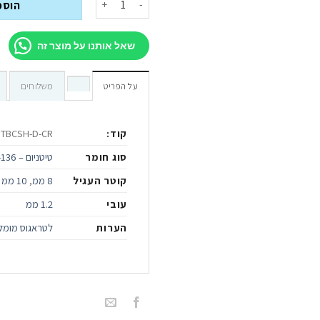
הוספ
שאל אותנו על מוצר זה
על הפריט
משלוחים
קוד:
TBCSH-D-CR
סוג חומר
טיטניום – ASTMF-136
קוטר העגיל
8 ממ
,
10 ממ
עובי
1.2 ממ
הערות
לטראגוס מומלץ 6 מ"מ, להליקס וספטום 8 מ"מ, לקונץ' 