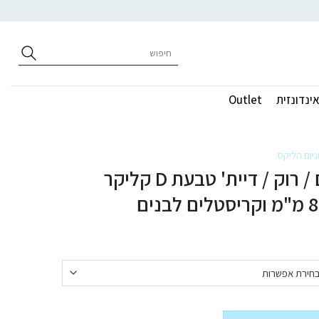
חיפוש
עבור:
ינדונזית
Outlet
ניום הליקס
עגיל הליקס / ספטום / רוק / דיית' טבעת D קליקר
10 / 8 מ"מ וקריסטלים לבנים