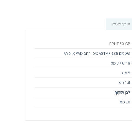
יש לך שאלה?
BPHT-50-GP
טיטניום ASTMF-136 ציפוי זהב PVD אייכותי
8 * 6 / 3 ממ
5 ממ
1.6 ממ
לבן (שקוף)
10 ממ