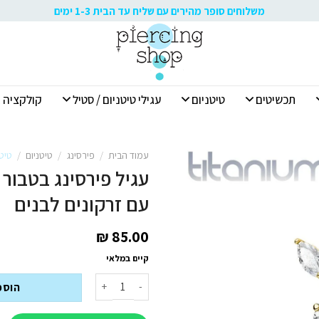
משלוחים סופר מהירים עם שליח עד הבית 1-3 ימים
תכשיטים
טיטניום
עגילי טיטניום / סטיל
קולקציה א
עמוד הבית
/
פירסינג
/
טיטניום
/
טיטנ
עגיל פירסינג בטבור 
עם זרקונים לבנים
₪
85.00
קיים במלאי
כמות של עגיל פירסינג בטבור מטיטניו
הוספ